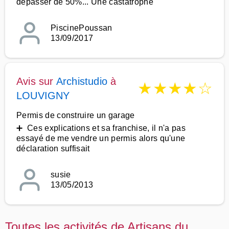
dépasser de 50%... Une castatrophe
PiscinePoussan
13/09/2017
Avis sur
Archistudio
à
★
★
★
★
☆
LOUVIGNY
Permis de construire un garage
➕ Ces explications et sa franchise, il n'a pas
essayé de me vendre un permis alors qu'une
déclaration suffisait
susie
13/05/2013
Toutes les activités de Artisans du