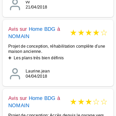
vv
21/04/2018
Avis sur
Home BDG
à
★
★
★
★
☆
NOMAIN
Projet de conception, réhabilitation complète d'une
maison ancienne.
➕ Les plans très bien définis
Laurine.jean
04/04/2018
Avis sur
Home BDG
à
★
★
★
☆
☆
NOMAIN
Projet de conception: Accès depuis le garage vers