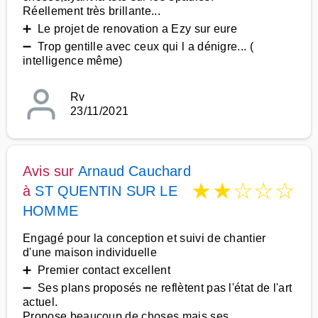
Réellement très brillante...
➕ Le projet de renovation a Ezy sur eure
➖ Trop gentille avec ceux qui l a dénigre... (
intelligence même)
Rv
23/11/2021
Avis sur
Arnaud Cauchard
★
★
☆
☆
☆
à
ST QUENTIN SUR LE
HOMME
Engagé pour la conception et suivi de chantier
d'une maison individuelle
➕ Premier contact excellent
➖ Ses plans proposés ne reflètent pas l'état de l'art
actuel.
Propose beaucoup de choses mais ses