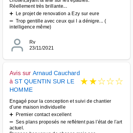
choses,ayant la tête sur les epaules.
Réellement très brillante...
➕ Le projet de renovation a Ezy sur eure
➖ Trop gentille avec ceux qui l a dénigre... (
intelligence même)
Rv
23/11/2021
Avis sur
Arnaud Cauchard
★
★
☆
☆
☆
à
ST QUENTIN SUR LE
HOMME
Engagé pour la conception et suivi de chantier
d'une maison individuelle
➕ Premier contact excellent
➖ Ses plans proposés ne reflètent pas l'état de l'art
actuel.