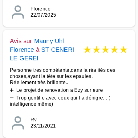
Florence
22/07/2025
Avis sur
Mauny Uhl
★
★
★
★
★
Florence
à
ST CENERI
LE GEREI
Personne tres compétente,dans la réalités des
choses,ayant la tête sur les epaules.
Réellement très brillante...
➕ Le projet de renovation a Ezy sur eure
➖ Trop gentille avec ceux qui l a dénigre... (
intelligence même)
Rv
23/11/2021