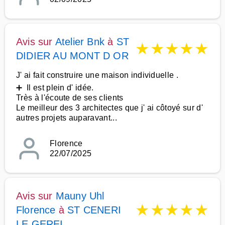
Avis sur
Atelier Bnk
à
ST
★
★
★
★
★
DIDIER AU MONT D OR
J' ai fait construire une maison individuelle .
➕ Il est plein d' idée.
Très à l'écoute de ses clients
Le meilleur des 3 architectes que j' ai côtoyé sur d'
autres projets auparavant...
Florence
22/07/2025
Avis sur
Mauny Uhl
★
★
★
★
★
Florence
à
ST CENERI
LE GEREI