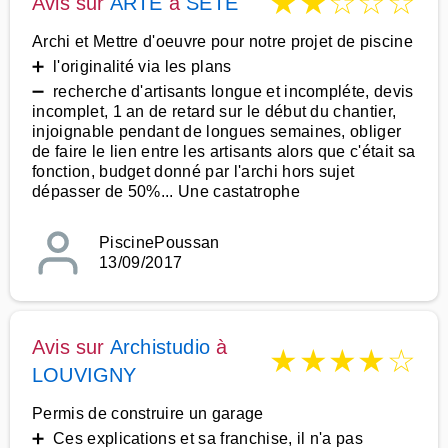
★
★
☆
☆
☆
Avis sur
ARTE
à
SETE
Archi et Mettre d'oeuvre pour notre projet de piscine
➕ l'originalité via les plans
➖ recherche d'artisants longue et incompléte, devis
incomplet, 1 an de retard sur le début du chantier,
injoignable pendant de longues semaines, obliger
de faire le lien entre les artisants alors que c'était sa
fonction, budget donné par l'archi hors sujet
dépasser de 50%... Une castatrophe
PiscinePoussan
13/09/2017
Avis sur
Archistudio
à
★
★
★
★
☆
LOUVIGNY
Permis de construire un garage
➕ Ces explications et sa franchise, il n'a pas