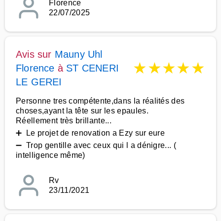
Florence
22/07/2025
Avis sur
Mauny Uhl
★
★
★
★
★
Florence
à
ST CENERI
LE GEREI
Personne tres compétente,dans la réalités des
choses,ayant la tête sur les epaules.
Réellement très brillante...
➕ Le projet de renovation a Ezy sur eure
➖ Trop gentille avec ceux qui l a dénigre... (
intelligence même)
Rv
23/11/2021