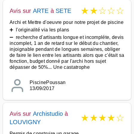
★
★
☆
☆
☆
Avis sur
ARTE
à
SETE
Archi et Mettre d'oeuvre pour notre projet de piscine
➕ l'originalité via les plans
➖ recherche d'artisants longue et incompléte, devis
incomplet, 1 an de retard sur le début du chantier,
injoignable pendant de longues semaines, obliger
de faire le lien entre les artisants alors que c'était sa
fonction, budget donné par l'archi hors sujet
dépasser de 50%... Une castatrophe
PiscinePoussan
13/09/2017
Avis sur
Archistudio
à
★
★
★
★
☆
LOUVIGNY
Permis de construire un garage