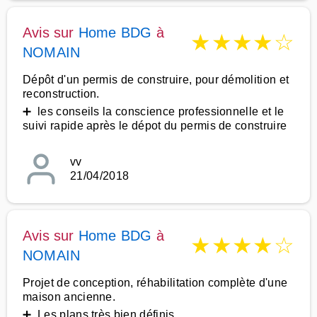
Avis sur
Home BDG
à
★
★
★
★
☆
NOMAIN
Dépôt d'un permis de construire, pour démolition et
reconstruction.
➕ les conseils la conscience professionnelle et le
suivi rapide après le dépot du permis de construire
vv
21/04/2018
Avis sur
Home BDG
à
★
★
★
★
☆
NOMAIN
Projet de conception, réhabilitation complète d'une
maison ancienne.
➕ Les plans très bien définis