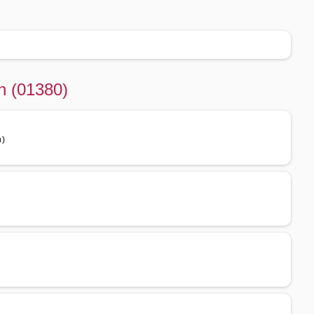
n (01380)
n)