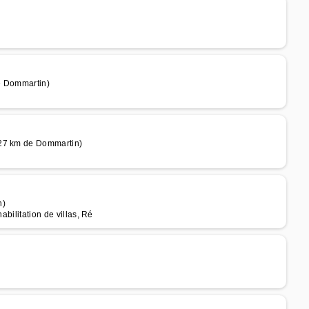
e Dommartin)
 27 km de Dommartin)
n)
abilitation de villas, Ré