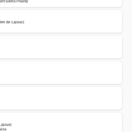
aint Genis Pouilly
 km de Lajoux)
Lajoux)
oëns