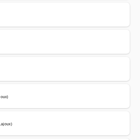
joux)
Lajoux)