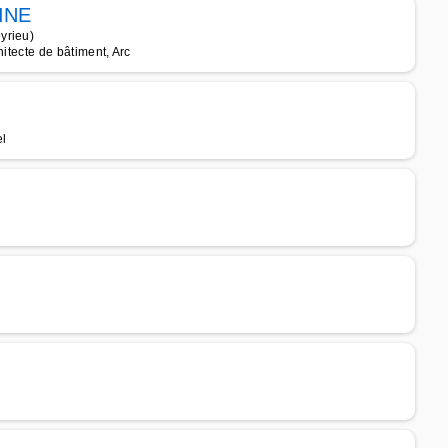
INE
yrieu)
hitecte de bâtiment, Arc
el