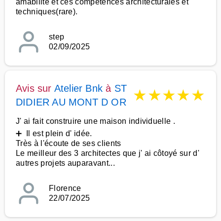
amabilité et ces compétences architecturales et
techniques(rare).
step
02/09/2025
Avis sur
Atelier Bnk
à
ST
★
★
★
★
★
DIDIER AU MONT D OR
J' ai fait construire une maison individuelle .
➕ Il est plein d' idée.
Très à l'écoute de ses clients
Le meilleur des 3 architectes que j' ai côtoyé sur d'
autres projets auparavant...
Florence
22/07/2025