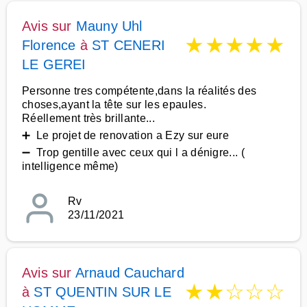
Avis sur
Mauny Uhl
★
★
★
★
★
Florence
à
ST CENERI
LE GEREI
Personne tres compétente,dans la réalités des
choses,ayant la tête sur les epaules.
Réellement très brillante...
➕ Le projet de renovation a Ezy sur eure
➖ Trop gentille avec ceux qui l a dénigre... (
intelligence même)
Rv
23/11/2021
Avis sur
Arnaud Cauchard
★
★
☆
☆
☆
à
ST QUENTIN SUR LE