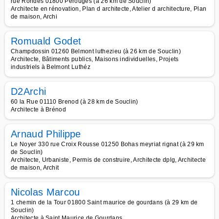
rue Rondes 01800 Perouges (à 26 km de Souclin)
Architecte en rénovation, Plan d architecte, Atelier d architecture, Plan
de maison, Archi
Romuald Godet
Champdossin 01260 Belmont luthezieu (à 26 km de Souclin)
Architecte, Bâtiments publics, Maisons individuelles, Projets
industriels à Belmont Luthéz
D2Archi
60 la Rue 01110 Brenod (à 28 km de Souclin)
Architecte à Brénod
Arnaud Philippe
Le Noyer 330 rue Croix Rousse 01250 Bohas meyriat rignat (à 29 km
de Souclin)
Architecte, Urbaniste, Permis de construire, Architecte dplg, Architecte
de maison, Archit
Nicolas Marcou
1 chemin de la Tour 01800 Saint maurice de gourdans (à 29 km de
Souclin)
Architecte à Saint Maurice de Gourdans