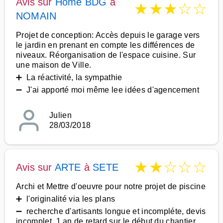
Avis sur
Home BDG
à
★
★
★
☆
☆
NOMAIN
Projet de conception: Accès depuis le garage vers
le jardin en prenant en compte les différences de
niveaux. Réorganisation de l'espace cuisine. Sur
une maison de Ville.
➕ La réactivité, la sympathie
➖ J'ai apporté moi même lee idées d'agencement
Julien
28/03/2018
★
★
☆
☆
☆
Avis sur
ARTE
à
SETE
Archi et Mettre d'oeuvre pour notre projet de piscine
➕ l'originalité via les plans
➖ recherche d'artisants longue et incompléte, devis
incomplet, 1 an de retard sur le début du chantier,