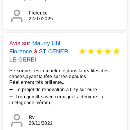
Florence
22/07/2025
Avis sur
Mauny Uhl
★
★
★
★
★
Florence
à
ST CENERI
LE GEREI
Personne tres compétente,dans la réalités des
choses,ayant la tête sur les epaules.
Réellement très brillante...
➕ Le projet de renovation a Ezy sur eure
➖ Trop gentille avec ceux qui l a dénigre... (
intelligence même)
Rv
23/11/2021