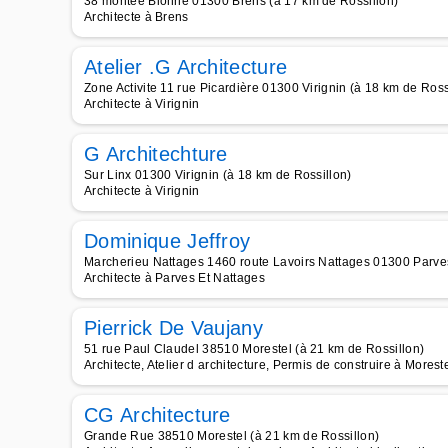
38 montée Bionne 01300 Brens (à 17 km de Rossillon)
Architecte à Brens
Atelier .G Architecture
Zone Activite 11 rue Picardière 01300 Virignin (à 18 km de Ross
Architecte à Virignin
G Architechture
Sur Linx 01300 Virignin (à 18 km de Rossillon)
Architecte à Virignin
Dominique Jeffroy
Marcherieu Nattages 1460 route Lavoirs Nattages 01300 Parves
Architecte à Parves Et Nattages
Pierrick De Vaujany
51 rue Paul Claudel 38510 Morestel (à 21 km de Rossillon)
Architecte, Atelier d architecture, Permis de construire à Morest
CG Architecture
Grande Rue 38510 Morestel (à 21 km de Rossillon)