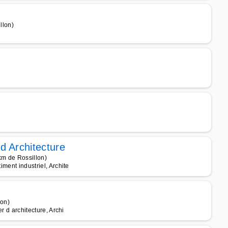
llon)
d Architecture
km de Rossillon)
iment industriel, Archite
lon)
er d architecture, Archi