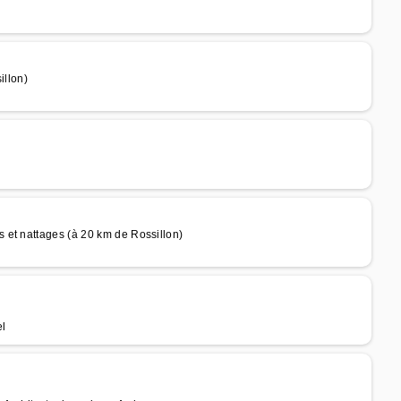
illon)
 et nattages (à 20 km de Rossillon)
el