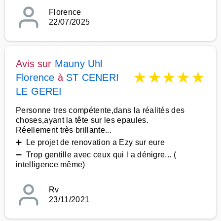
Florence
22/07/2025
Avis sur
Mauny Uhl
★
★
★
★
★
Florence
à
ST CENERI
LE GEREI
Personne tres compétente,dans la réalités des
choses,ayant la tête sur les epaules.
Réellement très brillante...
➕ Le projet de renovation a Ezy sur eure
➖ Trop gentille avec ceux qui l a dénigre... (
intelligence même)
Rv
23/11/2021