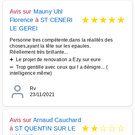
Avis sur
Mauny Uhl
★
★
★
★
★
Florence
à
ST CENERI
LE GEREI
Personne tres compétente,dans la réalités des
choses,ayant la tête sur les epaules.
Réellement très brillante...
➕ Le projet de renovation a Ezy sur eure
➖ Trop gentille avec ceux qui l a dénigre... (
intelligence même)
Rv
23/11/2021
Avis sur
Arnaud Cauchard
★
★
☆
☆
☆
à
ST QUENTIN SUR LE