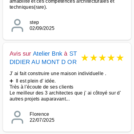
amabilité et ces compétences architecturales et
techniques(rare).
step
02/09/2025
Avis sur
Atelier Bnk
à
ST
★
★
★
★
★
DIDIER AU MONT D OR
J' ai fait construire une maison individuelle .
➕ Il est plein d' idée.
Très à l'écoute de ses clients
Le meilleur des 3 architectes que j' ai côtoyé sur d'
autres projets auparavant...
Florence
22/07/2025