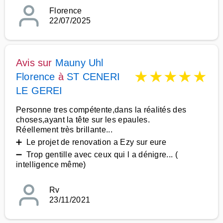
Florence
22/07/2025
Avis sur
Mauny Uhl
★
★
★
★
★
Florence
à
ST CENERI
LE GEREI
Personne tres compétente,dans la réalités des
choses,ayant la tête sur les epaules.
Réellement très brillante...
➕ Le projet de renovation a Ezy sur eure
➖ Trop gentille avec ceux qui l a dénigre... (
intelligence même)
Rv
23/11/2021