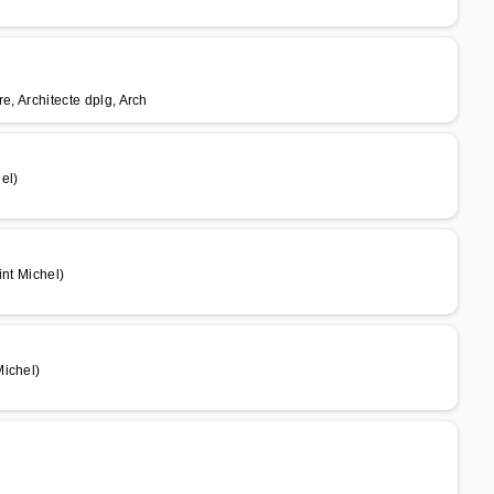
re, Architecte dplg, Arch
el)
int Michel)
Michel)