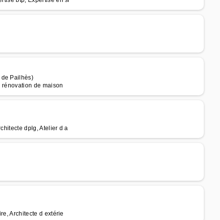
rtise btp, Expertise en si
 de Pailhès)
 en rénovation de maison
hitecte dplg, Atelier d a
re, Architecte d extérie