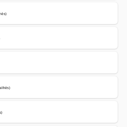
lhès)
)
ilhès)
s)