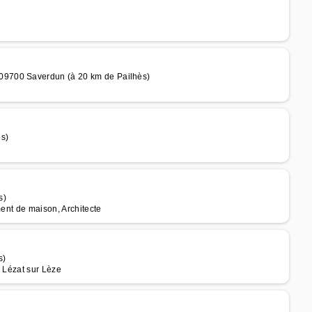
09700 Saverdun (à 20 km de Pailhès)
ès)
s)
ment de maison, Architecte
s)
à Lézat sur Lèze