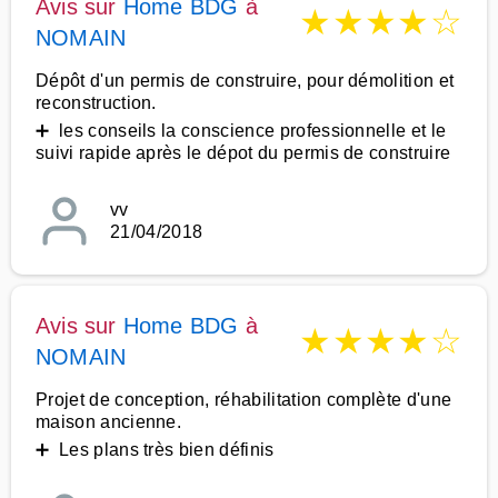
Avis sur
Home BDG
à
★
★
★
★
☆
NOMAIN
Dépôt d'un permis de construire, pour démolition et
reconstruction.
➕ les conseils la conscience professionnelle et le
suivi rapide après le dépot du permis de construire
vv
21/04/2018
Avis sur
Home BDG
à
★
★
★
★
☆
NOMAIN
Projet de conception, réhabilitation complète d'une
maison ancienne.
➕ Les plans très bien définis