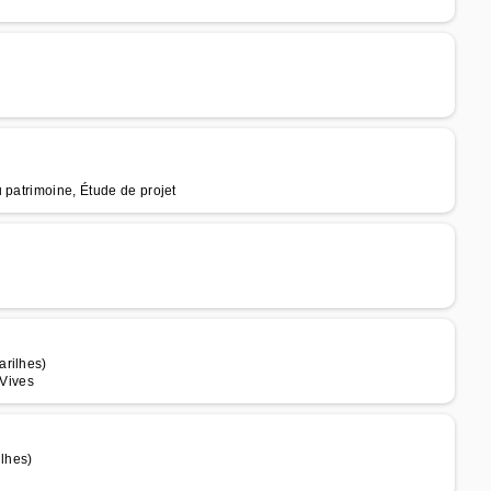
 patrimoine, Étude de projet
arilhes)
 Vives
lhes)