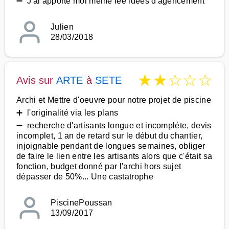
➖ J'ai apporté moi même lee idées d'agencement
Julien
28/03/2018
★
★
☆
☆
☆
Avis sur
ARTE
à
SETE
Archi et Mettre d'oeuvre pour notre projet de piscine
➕ l'originalité via les plans
➖ recherche d'artisants longue et incompléte, devis
incomplet, 1 an de retard sur le début du chantier,
injoignable pendant de longues semaines, obliger
de faire le lien entre les artisants alors que c'était sa
fonction, budget donné par l'archi hors sujet
dépasser de 50%... Une castatrophe
PiscinePoussan
13/09/2017