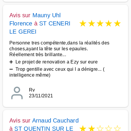
Avis sur
Mauny Uhl
★
★
★
★
★
Florence
à
ST CENERI
LE GEREI
Personne tres compétente,dans la réalités des
choses,ayant la tête sur les epaules.
Réellement très brillante...
➕ Le projet de renovation a Ezy sur eure
➖ Trop gentille avec ceux qui l a dénigre... (
intelligence même)
Rv
23/11/2021
Avis sur
Arnaud Cauchard
★
★
☆
☆
☆
à
ST QUENTIN SUR LE