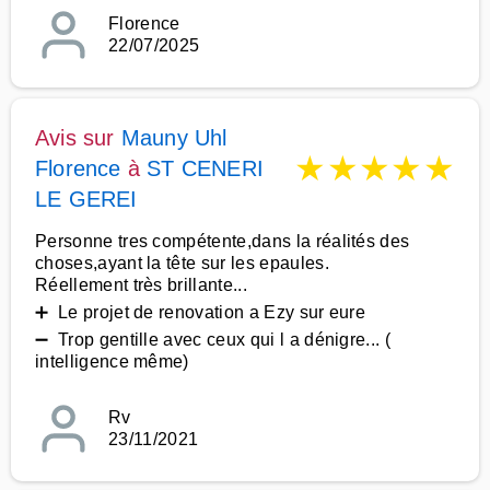
Florence
22/07/2025
Avis sur
Mauny Uhl
★
★
★
★
★
Florence
à
ST CENERI
LE GEREI
Personne tres compétente,dans la réalités des
choses,ayant la tête sur les epaules.
Réellement très brillante...
➕ Le projet de renovation a Ezy sur eure
➖ Trop gentille avec ceux qui l a dénigre... (
intelligence même)
Rv
23/11/2021