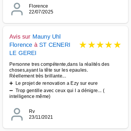
Florence
22/07/2025
Avis sur
Mauny Uhl
★
★
★
★
★
Florence
à
ST CENERI
LE GEREI
Personne tres compétente,dans la réalités des
choses,ayant la tête sur les epaules.
Réellement très brillante...
➕ Le projet de renovation a Ezy sur eure
➖ Trop gentille avec ceux qui l a dénigre... (
intelligence même)
Rv
23/11/2021