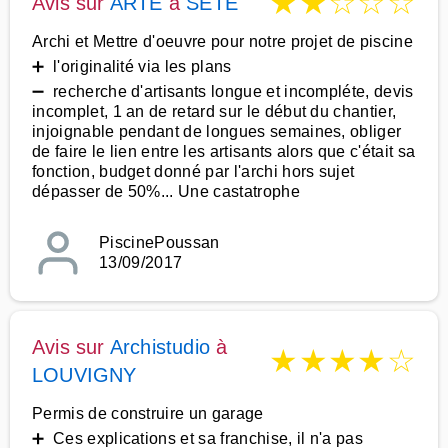
★
★
☆
☆
☆
Avis sur
ARTE
à
SETE
Archi et Mettre d'oeuvre pour notre projet de piscine
➕ l'originalité via les plans
➖ recherche d'artisants longue et incompléte, devis
incomplet, 1 an de retard sur le début du chantier,
injoignable pendant de longues semaines, obliger
de faire le lien entre les artisants alors que c'était sa
fonction, budget donné par l'archi hors sujet
dépasser de 50%... Une castatrophe
PiscinePoussan
13/09/2017
Avis sur
Archistudio
à
★
★
★
★
☆
LOUVIGNY
Permis de construire un garage
➕ Ces explications et sa franchise, il n'a pas