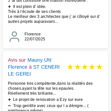
J' ai fait construire une maison individuelle .
➕ Il est plein d' idée.
Très à l'écoute de ses clients
Le meilleur des 3 architectes que j' ai côtoyé sur d'
autres projets auparavant...
Florence
22/07/2025
Avis sur
Mauny Uhl
★
★
★
★
★
Florence
à
ST CENERI
LE GEREI
Personne tres compétente,dans la réalités des
choses,ayant la tête sur les epaules.
Réellement très brillante...
➕ Le projet de renovation a Ezy sur eure
➖ Trop gentille avec ceux qui l a dénigre... (
intelligence même)