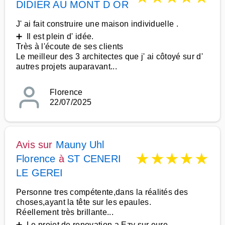
DIDIER AU MONT D OR
J' ai fait construire une maison individuelle .
➕ Il est plein d' idée.
Très à l'écoute de ses clients
Le meilleur des 3 architectes que j' ai côtoyé sur d'
autres projets auparavant...
Florence
22/07/2025
Avis sur
Mauny Uhl
★
★
★
★
★
Florence
à
ST CENERI
LE GEREI
Personne tres compétente,dans la réalités des
choses,ayant la tête sur les epaules.
Réellement très brillante...
➕ Le projet de renovation a Ezy sur eure