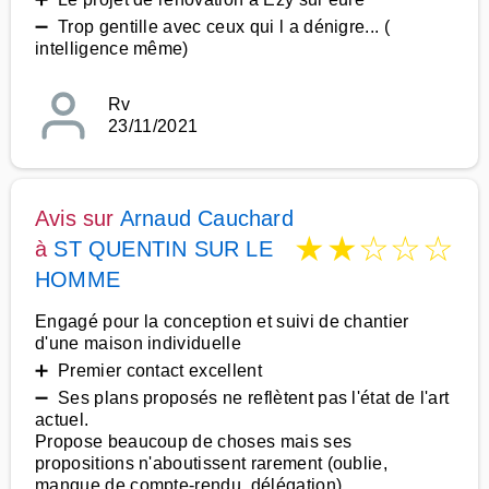
➖ Trop gentille avec ceux qui l a dénigre... (
intelligence même)
Rv
23/11/2021
Avis sur
Arnaud Cauchard
★
★
☆
☆
☆
à
ST QUENTIN SUR LE
HOMME
Engagé pour la conception et suivi de chantier
d'une maison individuelle
➕ Premier contact excellent
➖ Ses plans proposés ne reflètent pas l'état de l'art
actuel.
Propose beaucoup de choses mais ses
propositions n'aboutissent rarement (oublie,
manque de compte-rendu, délégation)