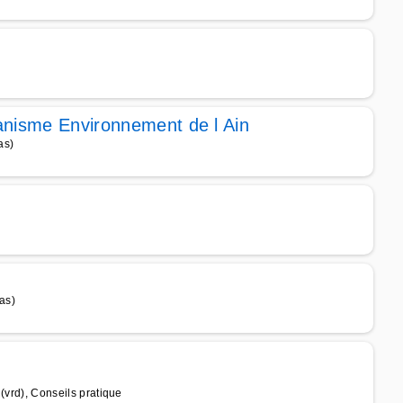
banisme Environnement de l Ain
as)
as)
 (vrd), Conseils pratique