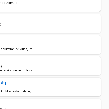
m de Servas)
)
abilitation de villas, Ré
s)
uire, Architecte du bois
plg
)
, Architecte de maison,
rvas)