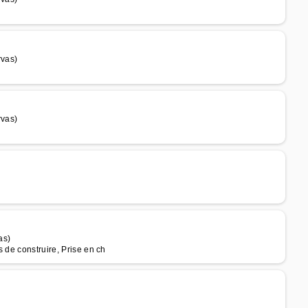
rvas)
rvas)
as)
 de construire, Prise en ch