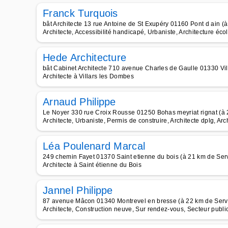
Franck Turquois
bât Architecte 13 rue Antoine de St Exupéry 01160 Pont d ain (
Architecte, Accessibilité handicapé, Urbaniste, Architecture éco
Hede Architecture
bât Cabinet Architecte 710 avenue Charles de Gaulle 01330 Vil
Architecte à Villars les Dombes
Arnaud Philippe
Le Noyer 330 rue Croix Rousse 01250 Bohas meyriat rignat (à
Architecte, Urbaniste, Permis de construire, Architecte dplg, Arc
Léa Poulenard Marcal
249 chemin Fayet 01370 Saint etienne du bois (à 21 km de Ser
Architecte à Saint étienne du Bois
Jannel Philippe
87 avenue Mâcon 01340 Montrevel en bresse (à 22 km de Serv
Architecte, Construction neuve, Sur rendez-vous, Secteur publi