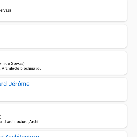
Servas)
 km de Servas)
, Architecte bioclimatiqu
hard Jérôme
)
er d architecture, Archi