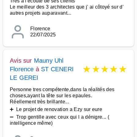
Très à l'écoute de ses clients
Le meilleur des 3 architectes que j' ai côtoyé sur d'
autres projets auparavant...
Florence
22/07/2025
Avis sur
Mauny Uhl
★
★
★
★
★
Florence
à
ST CENERI
LE GEREI
Personne tres compétente,dans la réalités des
choses,ayant la tête sur les epaules.
Réellement très brillante...
➕ Le projet de renovation a Ezy sur eure
➖ Trop gentille avec ceux qui l a dénigre... (
intelligence même)