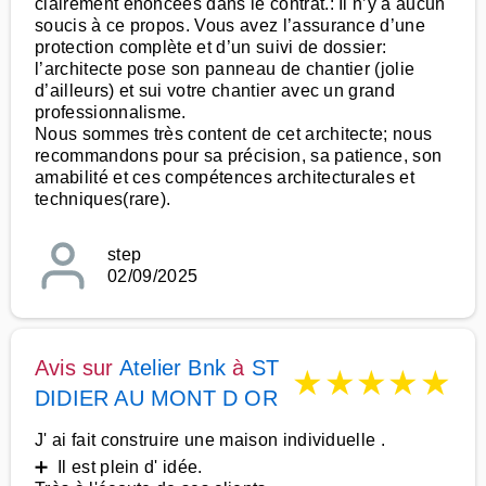
clairement énoncées dans le contrat.: Il n’y a aucun
soucis à ce propos. Vous avez l’assurance d’une
protection complète et d’un suivi de dossier:
l’architecte pose son panneau de chantier (jolie
d’ailleurs) et sui votre chantier avec un grand
professionnalisme.
Nous sommes très content de cet architecte; nous
recommandons pour sa précision, sa patience, son
amabilité et ces compétences architecturales et
techniques(rare).
step
02/09/2025
Avis sur
Atelier Bnk
à
ST
★
★
★
★
★
DIDIER AU MONT D OR
J' ai fait construire une maison individuelle .
➕ Il est plein d' idée.