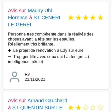
Avis sur
Mauny Uhl
★
★
★
★
★
Florence
à
ST CENERI
LE GEREI
Personne tres compétente,dans la réalités des
choses,ayant la tête sur les epaules.
Réellement très brillante...
➕ Le projet de renovation a Ezy sur eure
➖ Trop gentille avec ceux qui l a dénigre... (
intelligence même)
Rv
23/11/2021
Avis sur
Arnaud Cauchard
★
★
☆
☆
☆
à
ST QUENTIN SUR LE