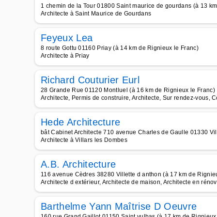
1 chemin de la Tour 01800 Saint maurice de gourdans (à 13 km
Architecte à Saint Maurice de Gourdans
Feyeux Lea
8 route Gottu 01160 Priay (à 14 km de Rignieux le Franc)
Architecte à Priay
Richard Couturier Eurl
28 Grande Rue 01120 Montluel (à 16 km de Rignieux le Franc)
Architecte, Permis de construire, Architecte, Sur rendez-vous, 
Hede Architecture
bât Cabinet Architecte 710 avenue Charles de Gaulle 01330 Vil
Architecte à Villars les Dombes
A.B. Architecture
116 avenue Cèdres 38280 Villette d anthon (à 17 km de Rignieu
Architecte d extérieur, Architecte de maison, Architecte en rénov
Barthelme Yann Maîtrise D Oeuvre
160 rue Grand Gaillot 01150 Saint vulbas (à 17 km de Rignieux 