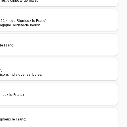
gner, Architecte de maison
à 21 km de Rignieux le Franc)
logique, Architecte indust
le Franc)
c)
isons individuelles, burea
nieux le Franc)
gnieux le Franc)