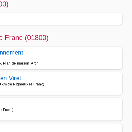
00)
le Franc (01800)
onnement
re, Plan de maison, Archi
en Viret
9 km de Rignieux le Franc)
e Franc)