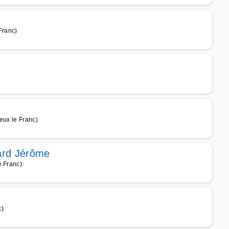
Franc)
eux le Franc)
hard Jérôme
e Franc)
c)