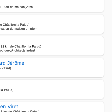
re, Plan de maison, Archi
 Châtillon la Palud)
ovation de maison en pierr
 12 km de Châtillon la Palud)
logique, Architecte indust
hard Jérôme
a Palud)
 la Palud)
en Viret
18 km de Châtillon la Palud)