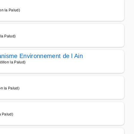
on la Palud)
la Palud)
banisme Environnement de l Ain
illon la Palud)
n la Palud)
a Palud)