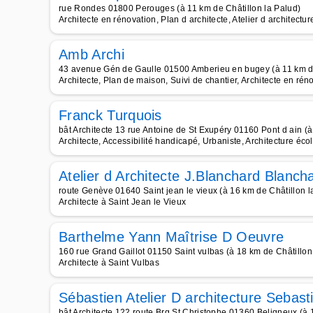
rue Rondes 01800 Perouges (à 11 km de Châtillon la Palud)
Architecte en rénovation, Plan d architecte, Atelier d architectu
Amb Archi
43 avenue Gén de Gaulle 01500 Amberieu en bugey (à 11 km de
Architecte, Plan de maison, Suivi de chantier, Architecte en rén
Franck Turquois
bât Architecte 13 rue Antoine de St Exupéry 01160 Pont d ain (à
Architecte, Accessibilité handicapé, Urbaniste, Architecture éco
Atelier d Architecte J.Blanchard Blanc
route Genève 01640 Saint jean le vieux (à 16 km de Châtillon l
Architecte à Saint Jean le Vieux
Barthelme Yann Maîtrise D Oeuvre
160 rue Grand Gaillot 01150 Saint vulbas (à 18 km de Châtillon
Architecte à Saint Vulbas
Sébastien Atelier D architecture Sebasti
bât Architecte 122 route Brg St Christophe 01360 Beligneux (à 