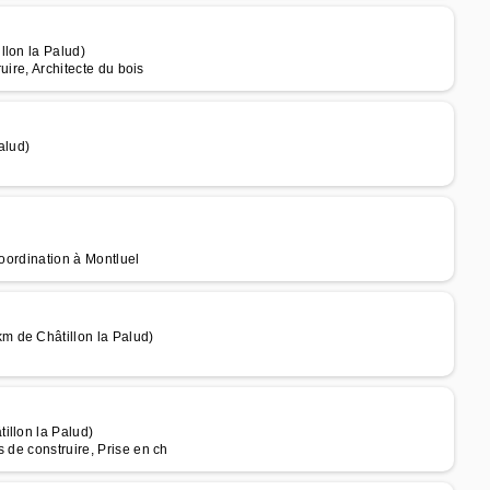
llon la Palud)
uire, Architecte du bois
alud)
Coordination à Montluel
m de Châtillon la Palud)
illon la Palud)
 de construire, Prise en ch