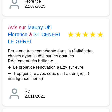
Florence
22/07/2025
Avis sur
Mauny Uhl
★
★
★
★
★
Florence
à
ST CENERI
LE GEREI
Personne tres compétente,dans la réalités des
choses,ayant la tête sur les epaules.
Réellement très brillante...
➕ Le projet de renovation a Ezy sur eure
➖ Trop gentille avec ceux qui l a dénigre... (
intelligence même)
Rv
23/11/2021