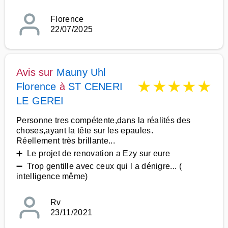
Florence
22/07/2025
Avis sur
Mauny Uhl
★
★
★
★
★
Florence
à
ST CENERI
LE GEREI
Personne tres compétente,dans la réalités des
choses,ayant la tête sur les epaules.
Réellement très brillante...
➕ Le projet de renovation a Ezy sur eure
➖ Trop gentille avec ceux qui l a dénigre... (
intelligence même)
Rv
23/11/2021