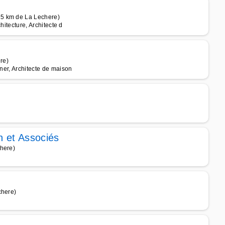
25 km de La Lechere)
hitecture, Architecte d
re)
gner, Architecte de maison
n et Associés
chere)
chere)