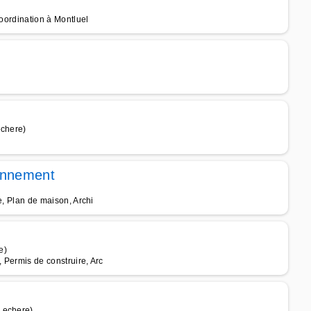
Coordination à Montluel
echere)
onnement
re, Plan de maison, Archi
e)
, Permis de construire, Arc
Lechere)