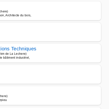
chere)
son, Architecte du bois,
tions Techniques
4 km de La Lechere)
de bâtiment industriel,
chere)
rpieu