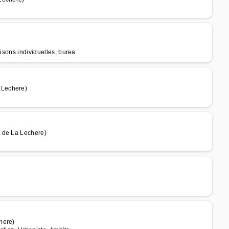
isons individuelles, burea
 Lechere)
 de La Lechere)
here)