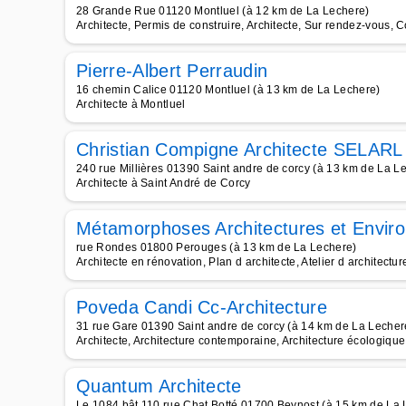
28 Grande Rue 01120 Montluel (à 12 km de La Lechere)
Architecte, Permis de construire, Architecte, Sur rendez-vous, 
Pierre-Albert Perraudin
16 chemin Calice 01120 Montluel (à 13 km de La Lechere)
Architecte à Montluel
Christian Compigne Architecte SELARL
240 rue Millières 01390 Saint andre de corcy (à 13 km de La L
Architecte à Saint André de Corcy
Métamorphoses Architectures et Envir
rue Rondes 01800 Perouges (à 13 km de La Lechere)
Architecte en rénovation, Plan d architecte, Atelier d architectu
Poveda Candi Cc-Architecture
31 rue Gare 01390 Saint andre de corcy (à 14 km de La Lecher
Architecte, Architecture contemporaine, Architecture écologique
Quantum Architecte
Le 1084 bât 110 rue Chat Botté 01700 Beynost (à 15 km de La 