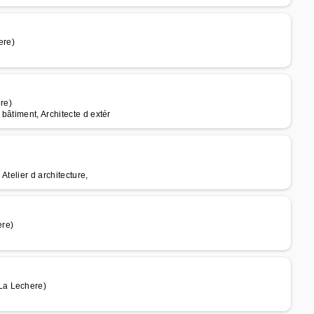
ere)
re)
bâtiment, Architecte d extér
Atelier d architecture,
ere)
La Lechere)