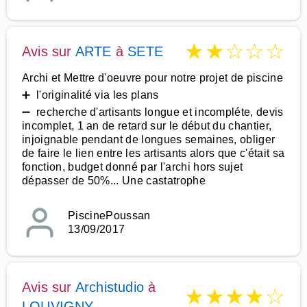
★
★
☆
☆
☆
Avis sur
ARTE
à
SETE
Archi et Mettre d'oeuvre pour notre projet de piscine
➕ l'originalité via les plans
➖ recherche d'artisants longue et incompléte, devis
incomplet, 1 an de retard sur le début du chantier,
injoignable pendant de longues semaines, obliger
de faire le lien entre les artisants alors que c'était sa
fonction, budget donné par l'archi hors sujet
dépasser de 50%... Une castatrophe
PiscinePoussan
13/09/2017
Avis sur
Archistudio
à
★
★
★
★
☆
LOUVIGNY