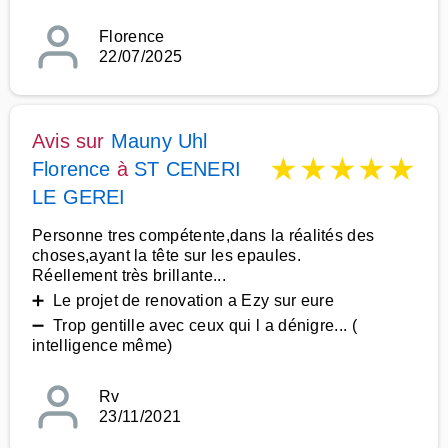
Florence
22/07/2025
Avis sur
Mauny Uhl
★
★
★
★
★
Florence
à
ST CENERI
LE GEREI
Personne tres compétente,dans la réalités des
choses,ayant la tête sur les epaules.
Réellement très brillante...
➕ Le projet de renovation a Ezy sur eure
➖ Trop gentille avec ceux qui l a dénigre... (
intelligence même)
Rv
23/11/2021