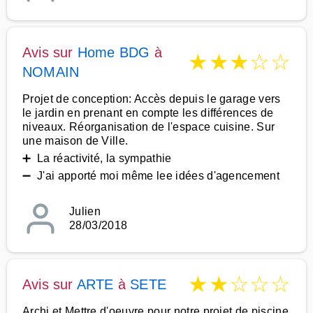
Avis sur
Home BDG
à
★
★
★
☆
☆
NOMAIN
Projet de conception: Accès depuis le garage vers
le jardin en prenant en compte les différences de
niveaux. Réorganisation de l'espace cuisine. Sur
une maison de Ville.
➕ La réactivité, la sympathie
➖ J'ai apporté moi même lee idées d'agencement
Julien
28/03/2018
★
★
☆
☆
☆
Avis sur
ARTE
à
SETE
Archi et Mettre d'oeuvre pour notre projet de piscine