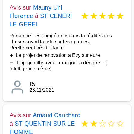
Avis sur
Mauny Uhl
★
★
★
★
★
Florence
à
ST CENERI
LE GEREI
Personne tres compétente,dans la réalités des
choses,ayant la tête sur les epaules.
Réellement très brillante...
➕ Le projet de renovation a Ezy sur eure
➖ Trop gentille avec ceux qui l a dénigre... (
intelligence même)
Rv
23/11/2021
Avis sur
Arnaud Cauchard
★
★
☆
☆
☆
à
ST QUENTIN SUR LE
HOMME